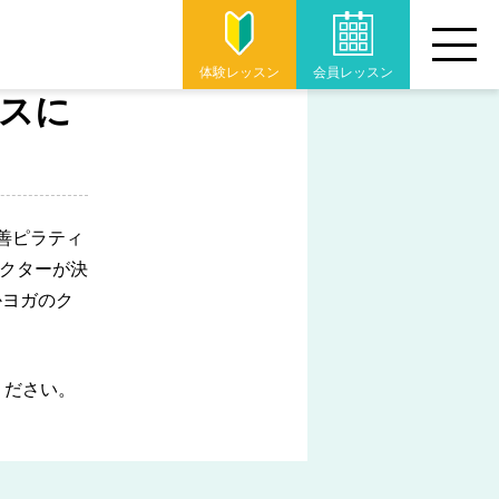
体験
レッスン
会員
レッスン
ィスに
改善ピラティ
ラクターが決
かヨガのク
ください。