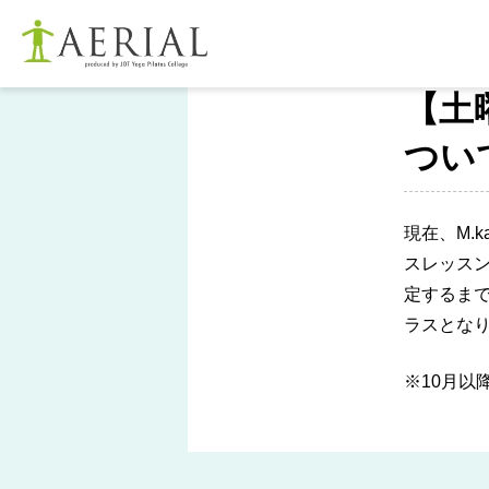
2025.08.2
【土
つい
現在、M.
スレッスン
定するま
ラスとな
※10月以