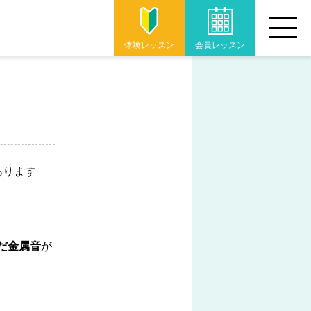
体験
レッスン
会員
レッスン
あります
だ金属音
が