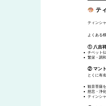
ティ
ティンシ
よくある
① 八吉
チベット
繁栄・調
② マン
とくに有
観音菩薩
慈悲・浄
ティンシ