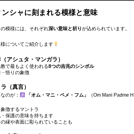
ンシャに刻まれる模様と意味
ャの模様には、それぞれ
深い意味と祈り
が込められています。
模様についてご紹介します
祥（アシュタ・マンガラ）
仏教で最もよく使われる
8つの吉兆のシンボル
和・悟りの象徴
トラ（真言）
名なのが：
「オム・マニ・ペメ・フム」
（Om Mani Padme 
を象徴するマントラ
化・保護の意味を持ちます
ャの縁や表面に彫られていることも