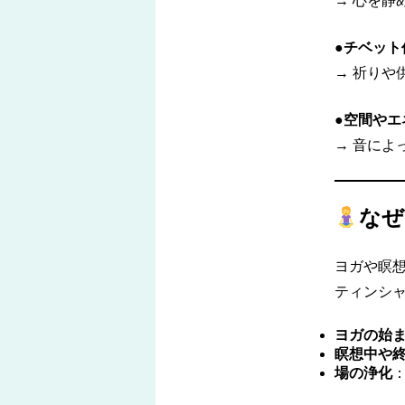
→ 心を静
●
チベット
→ 祈りや
●
空間やエ
→ 音によ
なぜ
ヨガや瞑
ティンシ
ヨガの始
瞑想中や
場の浄化