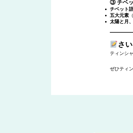
③ チベ
チベット
五大元素
太陽と月
さい
ティンシ
ぜひティン