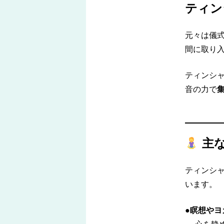
ティン
元々は儀
間に取り
ティンシ
音の力で
主
ティンシ
います。
●瞑想やヨ